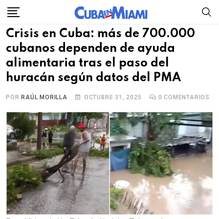
Skip
to
Crisis en Cuba: más de 700.000
content
cubanos dependen de ayuda
alimentaria tras el paso del
huracán según datos del PMA
POR
RAÚL MORILLA
OCTUBRE 31, 2025
0
COMENTARIOS