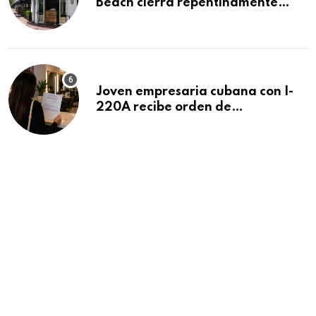
Beach cierra repentinamente
después de 15 años en South
Beach
Joven empresaria cubana con I-
220A recibe orden de
deportación: “Todavía no me
puedo creer esta noticia”