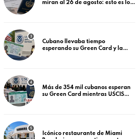
miran al 26 de agosto: esto es lo
que podría decidirse en una
audiencia clave
Cubano llevaba tiempo
esperando su Green Card y la
obtuvo en 20 días tras Writ of
Mandamus
Más de 354 mil cubanos esperan
su Green Card mientras USCIS
acumula 1.5 millones de
residencias pendientes
Icónico restaurante de Miami