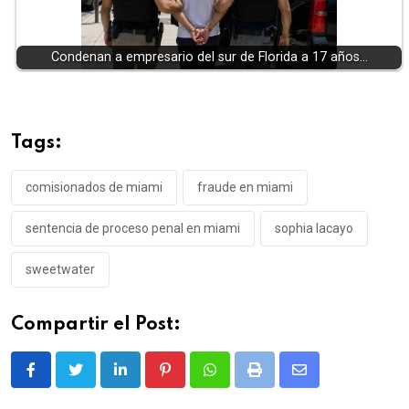
Condenan a empresario del sur de Florida a 17 años…
Tags:
comisionados de miami
fraude en miami
sentencia de proceso penal en miami
sophia lacayo
sweetwater
Compartir el Post:
LinkedIn
Pinterest
Whatsapp
Print
Share
via