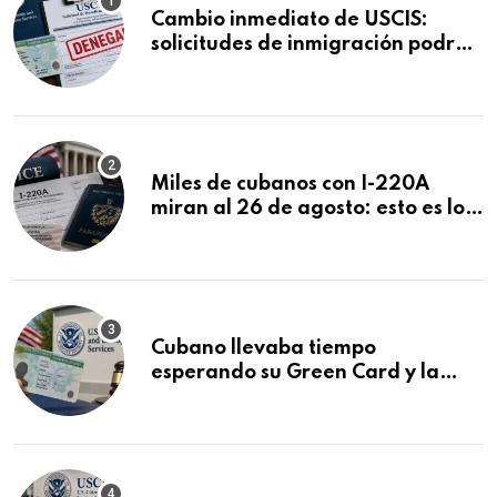
Cambio inmediato de USCIS:
solicitudes de inmigración podrán
ser negadas sin previo aviso
Miles de cubanos con I-220A
miran al 26 de agosto: esto es lo
que podría decidirse en una
audiencia clave
Cubano llevaba tiempo
esperando su Green Card y la
obtuvo en 20 días tras Writ of
Mandamus