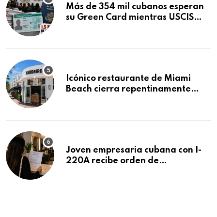
Más de 354 mil cubanos esperan
su Green Card mientras USCIS
acumula 1.5 millones de
residencias pendientes
Icónico restaurante de Miami
Beach cierra repentinamente
después de 15 años en South
Beach
Joven empresaria cubana con I-
220A recibe orden de
deportación: “Todavía no me
puedo creer esta noticia”