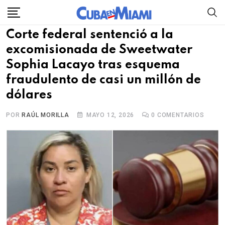
Skip
to
Corte federal sentenció a la
content
excomisionada de Sweetwater
Sophia Lacayo tras esquema
fraudulento de casi un millón de
dólares
POR
RAÚL MORILLA
MAYO 12, 2026
0
COMENTARIOS