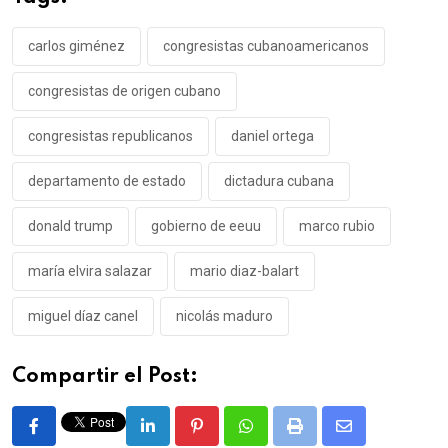
carlos giménez
congresistas cubanoamericanos
congresistas de origen cubano
congresistas republicanos
daniel ortega
departamento de estado
dictadura cubana
donald trump
gobierno de eeuu
marco rubio
maría elvira salazar
mario diaz-balart
miguel díaz canel
nicolás maduro
Compartir el Post:
LinkedIn
Pinterest
Whatsapp
Print
Share