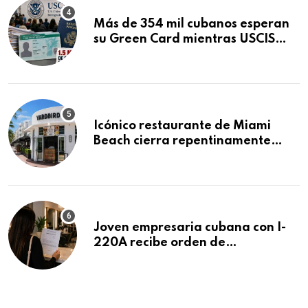
Más de 354 mil cubanos esperan
su Green Card mientras USCIS
acumula 1.5 millones de
residencias pendientes
Icónico restaurante de Miami
Beach cierra repentinamente
después de 15 años en South
Beach
Joven empresaria cubana con I-
220A recibe orden de
deportación: “Todavía no me
puedo creer esta noticia”