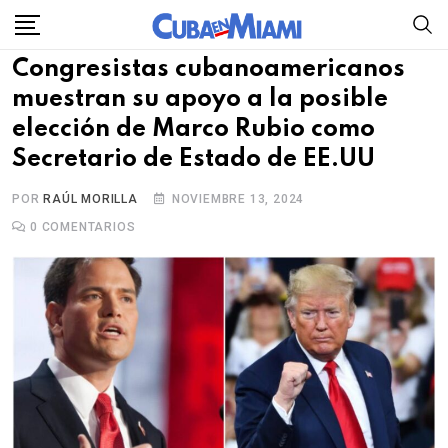
Skip
to
Congresistas cubanoamericanos
content
muestran su apoyo a la posible
elección de Marco Rubio como
Secretario de Estado de EE.UU
POR
RAÚL MORILLA
NOVIEMBRE 13, 2024
0
COMENTARIOS