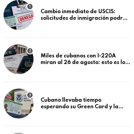
Cambio inmediato de USCIS:
solicitudes de inmigración podrán
ser negadas sin previo aviso
Miles de cubanos con I-220A
miran al 26 de agosto: esto es lo
que podría decidirse en una
audiencia clave
Cubano llevaba tiempo
esperando su Green Card y la
obtuvo en 20 días tras Writ of
Mandamus