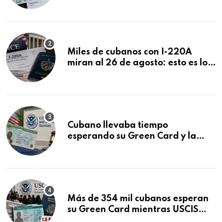
ser negadas sin previo aviso
Miles de cubanos con I-220A
miran al 26 de agosto: esto es lo
que podría decidirse en una
audiencia clave
Cubano llevaba tiempo
esperando su Green Card y la
obtuvo en 20 días tras Writ of
Mandamus
Más de 354 mil cubanos esperan
su Green Card mientras USCIS
acumula 1.5 millones de