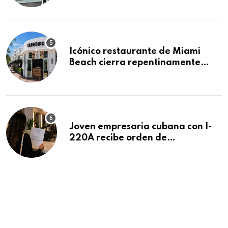
residencias pendientes
Icónico restaurante de Miami
Beach cierra repentinamente
después de 15 años en South
Beach
Joven empresaria cubana con I-
220A recibe orden de
deportación: “Todavía no me
puedo creer esta noticia”