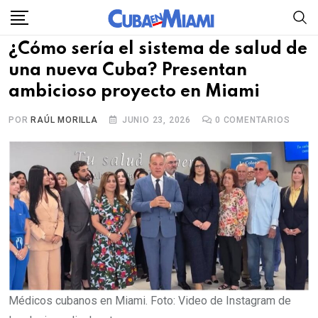
Skip
to
¿Cómo sería el sistema de salud de
content
una nueva Cuba? Presentan
ambicioso proyecto en Miami
POR
RAÚL MORILLA
JUNIO 23, 2026
0
COMENTARIOS
Médicos cubanos en Miami. Foto: Video de Instagram de