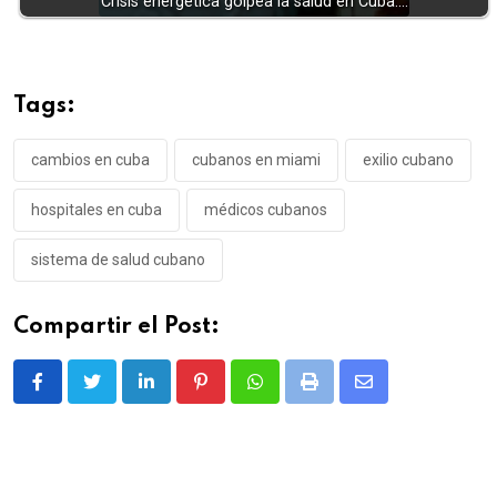
Crisis energética golpea la salud en Cuba:…
Tags:
cambios en cuba
cubanos en miami
exilio cubano
hospitales en cuba
médicos cubanos
sistema de salud cubano
Compartir el Post:
LinkedIn
Pinterest
Whatsapp
Print
Share
via
Email