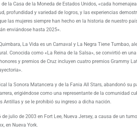
ial de la Casa de la Moneda de Estados Unidos, «cada homenaje
d, profundidad y variedad de logros, y las experiencias demost
que las mujeres siempre han hecho en la historia de nuestro paí
án enviándose hasta 2025».
o Quimbara, La Vida es un Carnaval y La Negra Tiene Tumbao, a
ral. Conocida como «La Reina de la Salsa», se convirtió en una
 honores y premios de Cruz incluyen cuatro premios Grammy Lat
yectoria».
cal la Sonora Matancera y de la Fania All Stars, abandonó su p
arrera, erigiéndose como una representante de la comunidad cu
 Antillas y se le prohibió su ingreso a dicha nación.
 de julio de 2003 en Fort Lee, Nueva Jersey, a causa de un tumor
x, en Nueva York.