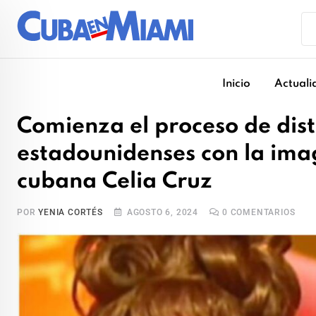
Skip
to
content
Inicio
Actuali
Comienza el proceso de dis
estadounidenses con la ima
cubana Celia Cruz
POR
YENIA CORTÉS
AGOSTO 6, 2024
0
COMENTARIOS