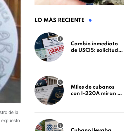
LO MÁS RECIENTE
Cambio inmediato
de USCIS: solicitudes
de inmigración
podrán ser negadas
sin previo aviso
Miles de cubanos
con I-220A miran al
26 de agosto: esto es
lo que podría
tro de la
decidirse en una
audiencia clave
o expuesto
Cubano llevaba