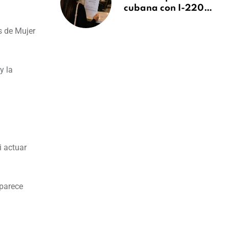
cubana con I-220A
recibe orden de
s de Mujer
deportación:
“Todavía no me
puedo creer esta
noticia”
y la
i actuar
aparece