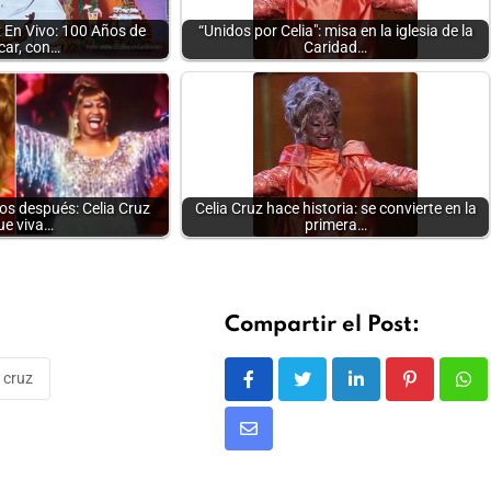
 En Vivo: 100 Años de
“Unidos por Celia": misa en la iglesia de la
car, con…
Caridad…
ños después: Celia Cruz
Celia Cruz hace historia: se convierte en la
ue viva…
primera…
Compartir el Post:
 cruz
LinkedIn
Pinterest
Wh
Share
via