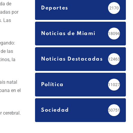
ada de
Deportes
2170
radas por
s. Las
Noticias de Miami
18096
legando:
 de las
Noticias Destacadas
inos, la
12463
aís natal
Política
11027
bana en el
Sociedad
50751
 cerebral.