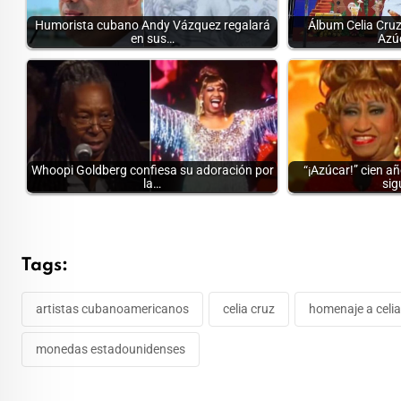
Humorista cubano Andy Vázquez regalará
Álbum Celia Cruz
en sus…
Azú
Whoopi Goldberg confiesa su adoración por
“¡Azúcar!” cien a
la…
sig
Tags:
artistas cubanoamericanos
celia cruz
homenaje a celia
monedas estadounidenses