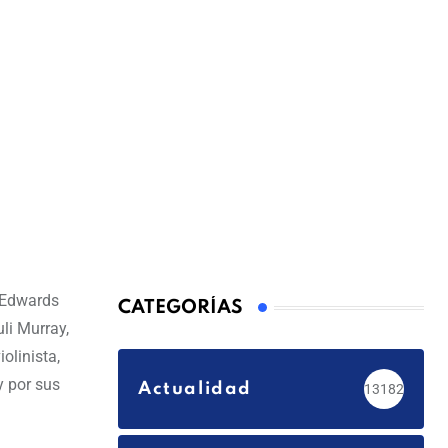
y Edwards
CATEGORÍAS
uli Murray,
olinista,
y por sus
Actualidad
13182