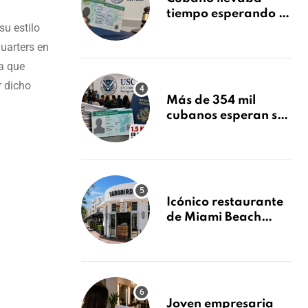
tiempo esperando su
su estilo
Green Card y la
obtuvo en 20 días
Quarters en
tras Writ of
a que
Mandamus
r dicho
Más de 354 mil
cubanos esperan su
Green Card mientras
USCIS acumula 1.5
millones de
residencias
pendientes
Icónico restaurante
de Miami Beach
cierra
repentinamente
después de 15 años
en South Beach
Joven empresaria