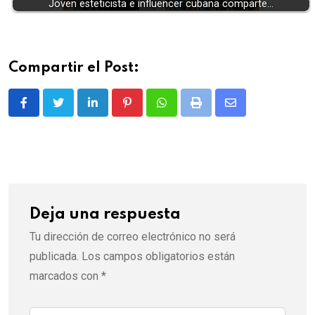
Joven esteticista e influencer cubana comparte…
Compartir el Post:
LinkedIn
Pinterest
Whatsapp
Print
Share
via
Email
Deja una respuesta
Tu dirección de correo electrónico no será
publicada.
Los campos obligatorios están
marcados con
*