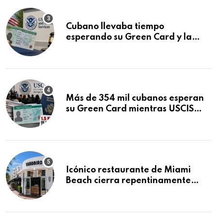
Cubano llevaba tiempo
esperando su Green Card y la
obtuvo en 20 días tras Writ of
Mandamus
Más de 354 mil cubanos esperan
su Green Card mientras USCIS
acumula 1.5 millones de
residencias pendientes
Icónico restaurante de Miami
Beach cierra repentinamente
después de 15 años en South
Beach