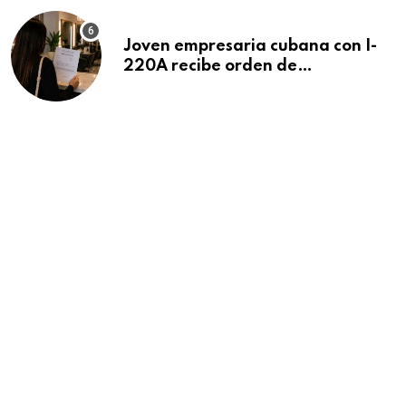
Joven empresaria cubana con I-
220A recibe orden de
deportación: “Todavía no me
puedo creer esta noticia”