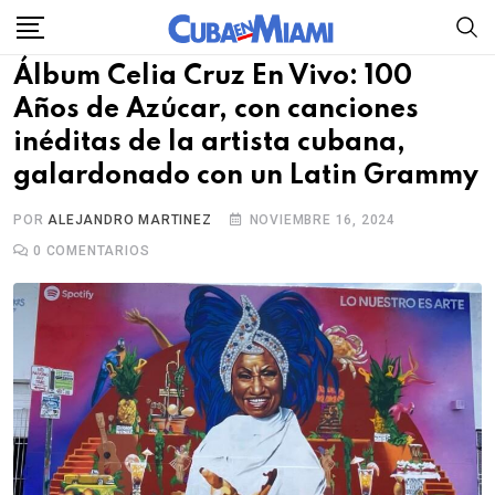
Skip
to
Álbum Celia Cruz En Vivo: 100
content
Años de Azúcar, con canciones
inéditas de la artista cubana,
galardonado con un Latin Grammy
POR
ALEJANDRO MARTINEZ
NOVIEMBRE 16, 2024
0
COMENTARIOS