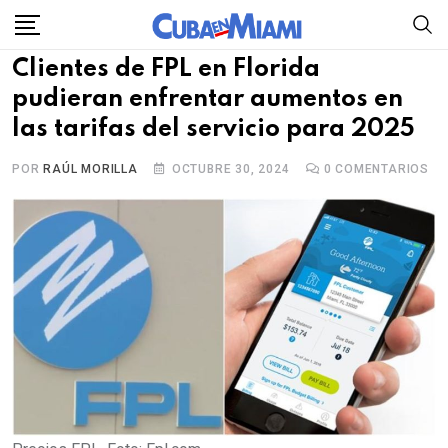
Skip
to
Clientes de FPL en Florida
content
pudieran enfrentar aumentos en
las tarifas del servicio para 2025
POR
RAÚL MORILLA
OCTUBRE 30, 2024
0
COMENTARIOS