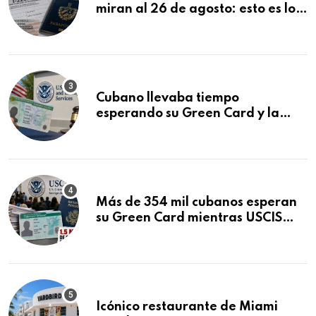
miran al 26 de agosto: esto es lo
que podría decidirse en una
audiencia clave
Cubano llevaba tiempo
esperando su Green Card y la
obtuvo en 20 días tras Writ of
Mandamus
Más de 354 mil cubanos esperan
su Green Card mientras USCIS
acumula 1.5 millones de
residencias pendientes
Icónico restaurante de Miami