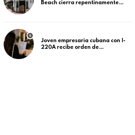
Beach cierra repentinamente
después de 15 años en South
Beach
Joven empresaria cubana con I-
220A recibe orden de
deportación: “Todavía no me
puedo creer esta noticia”