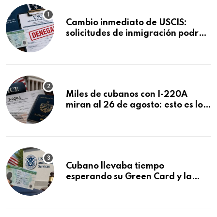
Cambio inmediato de USCIS:
solicitudes de inmigración podrán
ser negadas sin previo aviso
Miles de cubanos con I-220A
miran al 26 de agosto: esto es lo
que podría decidirse en una
audiencia clave
Cubano llevaba tiempo
esperando su Green Card y la
obtuvo en 20 días tras Writ of
Mandamus