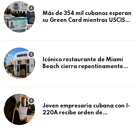
Más de 354 mil cubanos esperan
su Green Card mientras USCIS
acumula 1.5 millones de
residencias pendientes
Icónico restaurante de Miami
Beach cierra repentinamente
después de 15 años en South
Beach
Joven empresaria cubana con I-
220A recibe orden de
deportación: “Todavía no me
puedo creer esta noticia”