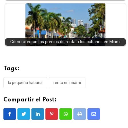
Cómo afectan los precios de renta a los cubanos en Miami
Tags:
la pequeña habana
renta en miami
Compartir el Post:
LinkedIn
Pinterest
Whatsapp
Print
Share
via