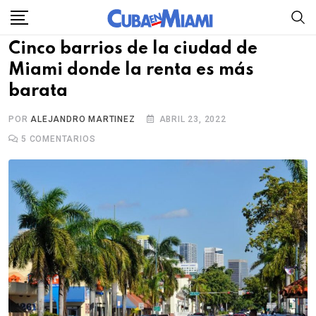
Skip
to
Cinco barrios de la ciudad de
content
Miami donde la renta es más
barata
POR
ALEJANDRO MARTINEZ
ABRIL 23, 2022
5
COMENTARIOS