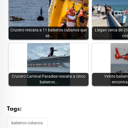
Crucero rescata a 11 balseros cubanos que
Llegan cerca de 20
se…
co
Crucero Carnival Paradise rescata a cinco
Veinte balse
balseros…
encontra
Tags:
balseros cubanos