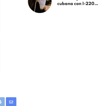
cubana con I-220A
recibe orden de
deportación:
“Todavía no me
puedo creer esta
noticia”
app
Print
Share