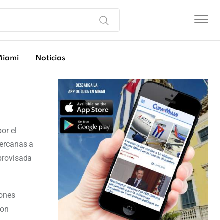
Miami
Noticias
or el
cercanas a
mprovisada
iones
con