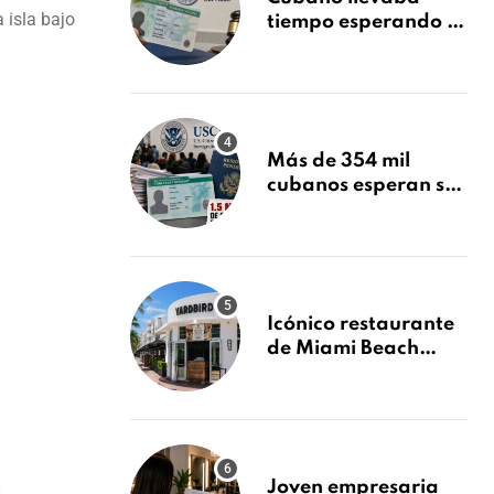
 isla bajo
tiempo esperando su
Green Card y la
obtuvo en 20 días
tras Writ of
Mandamus
Más de 354 mil
cubanos esperan su
Green Card mientras
USCIS acumula 1.5
millones de
residencias
pendientes
Icónico restaurante
de Miami Beach
cierra
repentinamente
después de 15 años
en South Beach
Joven empresaria