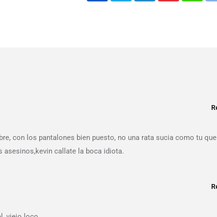
R
re, con los pantalones bien puesto, no una rata sucia como tu que
s asesinos,kevin callate la boca idiota.
R
, viejo loco.