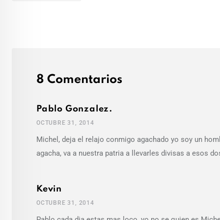
8 Comentarios
Pablo Gonzalez.
OCTUBRE 31, 2014
Michel, deja el relajo conmigo agachado yo soy un homb
agacha, va a nuestra patria a llevarles divisas a esos do
Kevin
OCTUBRE 31, 2014
Pablo cada dia estas mas loco, yo no se quien es Michel