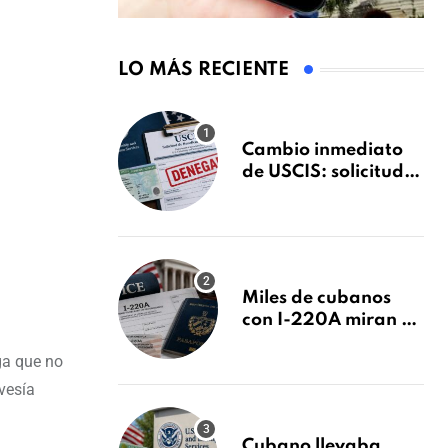
LO MÁS RECIENTE
Cambio inmediato
de USCIS: solicitudes
de inmigración
podrán ser negadas
sin previo aviso
Miles de cubanos
con I-220A miran al
26 de agosto: esto es
ga que no
lo que podría
decidirse en una
vesía
audiencia clave
Cubano llevaba