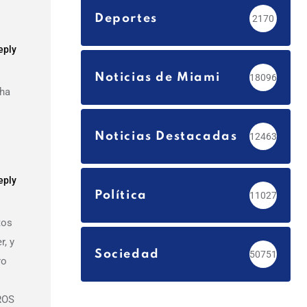
Deportes
2170
eply
Noticias de Miami
18096
cha
Noticias Destacadas
12463
eply
Política
11027
tos
r, y
Sociedad
50751
ro
ROS