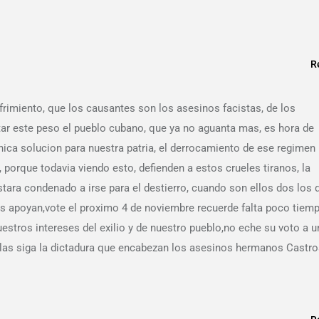
R
frimiento, que los causantes son los asesinos facistas, de los
ar este peso el pueblo cubano, que ya no aguanta mas, es hora de
unica solucion para nuestra patria, el derrocamiento de ese regimen
 porque todavia viendo esto, defienden a estos crueles tiranos, la
tara condenado a irse para el destierro, cuando son ellos dos los 
los apoyan,vote el proximo 4 de noviembre recuerde falta poco tiem
estros intereses del exilio y de nuestro pueblo,no eche su voto a u
llas siga la dictadura que encabezan los asesinos hermanos Castr