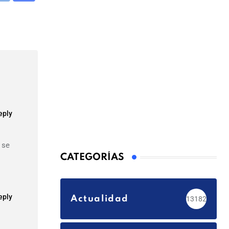
via
Email
eply
 se
CATEGORÍAS
eply
Actualidad
13182