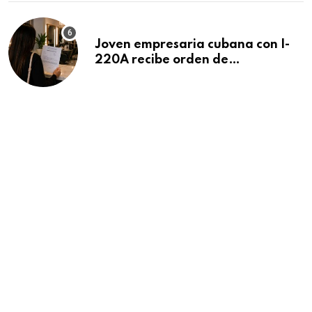
Joven empresaria cubana con I-
220A recibe orden de
deportación: “Todavía no me
puedo creer esta noticia”