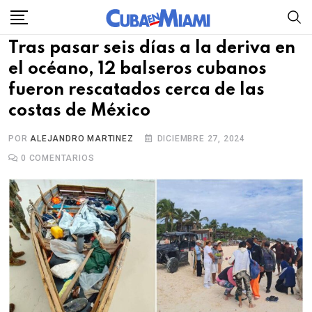
Skip
to
Tras pasar seis días a la deriva en
content
el océano, 12 balseros cubanos
fueron rescatados cerca de las
costas de México
POR
ALEJANDRO MARTINEZ
DICIEMBRE 27, 2024
0
COMENTARIOS