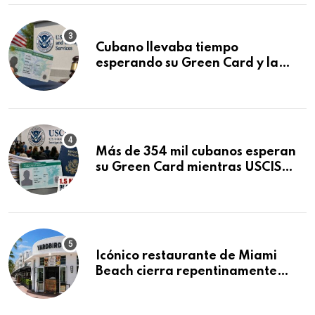
Cubano llevaba tiempo
esperando su Green Card y la
obtuvo en 20 días tras Writ of
Mandamus
Más de 354 mil cubanos esperan
su Green Card mientras USCIS
acumula 1.5 millones de
residencias pendientes
Icónico restaurante de Miami
Beach cierra repentinamente
después de 15 años en South
Beach