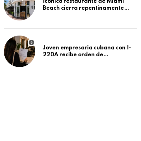
Icónico restaurante de Miami
Beach cierra repentinamente
después de 15 años en South
Beach
Joven empresaria cubana con I-
220A recibe orden de
deportación: “Todavía no me
puedo creer esta noticia”