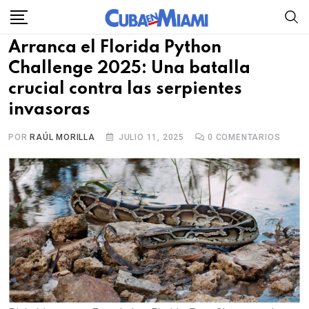
Skip
to
Arranca el Florida Python
content
Challenge 2025: Una batalla
crucial contra las serpientes
invasoras
POR
RAÚL MORILLA
JULIO 11, 2025
0
COMENTARIOS