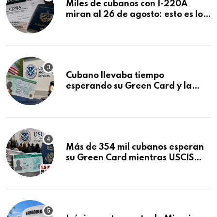
Miles de cubanos con I-220A
miran al 26 de agosto: esto es lo
que podría decidirse en una
audiencia clave
Cubano llevaba tiempo
esperando su Green Card y la
obtuvo en 20 días tras Writ of
Mandamus
Más de 354 mil cubanos esperan
su Green Card mientras USCIS
acumula 1.5 millones de
residencias pendientes