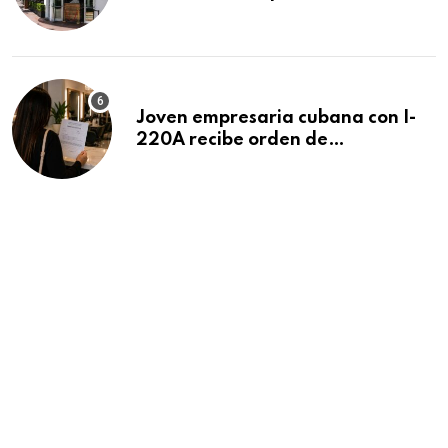
después de 15 años en South
Beach
Joven empresaria cubana con I-
220A recibe orden de
deportación: “Todavía no me
puedo creer esta noticia”