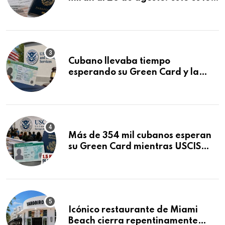
que podría decidirse en una
audiencia clave
Cubano llevaba tiempo
esperando su Green Card y la
obtuvo en 20 días tras Writ of
Mandamus
Más de 354 mil cubanos esperan
su Green Card mientras USCIS
acumula 1.5 millones de
residencias pendientes
Icónico restaurante de Miami
Beach cierra repentinamente