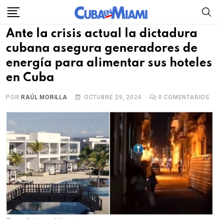
Skip
to
Ante la crisis actual la dictadura
content
cubana asegura generadores de
energía para alimentar sus hoteles
en Cuba
POR
RAÚL MORILLA
OCTUBRE 29, 2024
0
COMENTARIOS