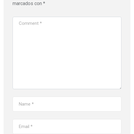
marcados con
*