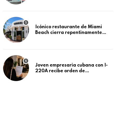
residencias pendientes
Icónico restaurante de Miami
Beach cierra repentinamente
después de 15 años en South
Beach
Joven empresaria cubana con I-
220A recibe orden de
deportación: “Todavía no me
puedo creer esta noticia”