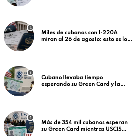
ser negadas sin previo aviso
Miles de cubanos con I-220A
miran al 26 de agosto: esto es lo
que podría decidirse en una
audiencia clave
Cubano llevaba tiempo
esperando su Green Card y la
obtuvo en 20 días tras Writ of
Mandamus
Más de 354 mil cubanos esperan
su Green Card mientras USCIS
acumula 1.5 millones de