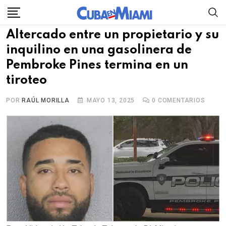
Skip
to
Altercado entre un propietario y su
content
inquilino en una gasolinera de
Pembroke Pines termina en un
tiroteo
POR
RAÚL MORILLA
MAYO 13, 2025
0
COMENTARIOS