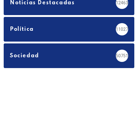
Noticias Destacadas
12463
Política
11027
Sociedad
50751