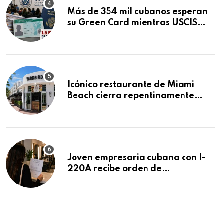
Más de 354 mil cubanos esperan
su Green Card mientras USCIS
acumula 1.5 millones de
residencias pendientes
Icónico restaurante de Miami
Beach cierra repentinamente
después de 15 años en South
Beach
Joven empresaria cubana con I-
220A recibe orden de
deportación: “Todavía no me
puedo creer esta noticia”