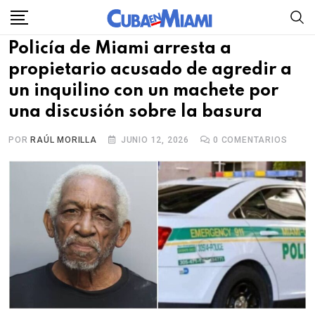
Skip
to
Policía de Miami arresta a
content
propietario acusado de agredir a
un inquilino con un machete por
una discusión sobre la basura
POR
RAÚL MORILLA
JUNIO 12, 2026
0
COMENTARIOS