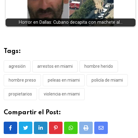
Horror en Dallas: Cubano decapita con machete al…
Tags:
agresión
arrestos en miami
hombre herido
hombre preso
peleas en miami
policía de miami
propietarios
violencia en miami
Compartir el Post:
LinkedIn
Pinterest
Whatsapp
Print
Share