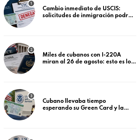
Cambio inmediato de USCIS:
solicitudes de inmigración podrán
ser negadas sin previo aviso
Miles de cubanos con I-220A
miran al 26 de agosto: esto es lo
que podría decidirse en una
audiencia clave
Cubano llevaba tiempo
esperando su Green Card y la
obtuvo en 20 días tras Writ of
Mandamus