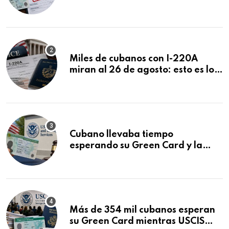
ser negadas sin previo aviso
Miles de cubanos con I-220A
miran al 26 de agosto: esto es lo
que podría decidirse en una
audiencia clave
Cubano llevaba tiempo
esperando su Green Card y la
obtuvo en 20 días tras Writ of
Mandamus
Más de 354 mil cubanos esperan
su Green Card mientras USCIS