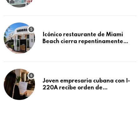
acumula 1.5 millones de
residencias pendientes
Icónico restaurante de Miami
Beach cierra repentinamente
después de 15 años en South
Beach
Joven empresaria cubana con I-
220A recibe orden de
deportación: “Todavía no me
puedo creer esta noticia”