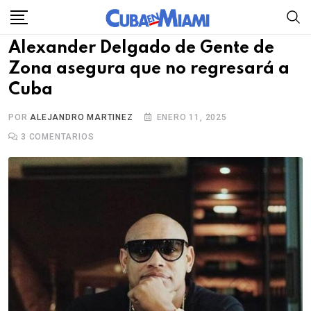
Skip
to
Alexander Delgado de Gente de
content
Zona asegura que no regresará a
Cuba
POR
ALEJANDRO MARTINEZ
ENERO 11, 2025
3
COMENTARIOS