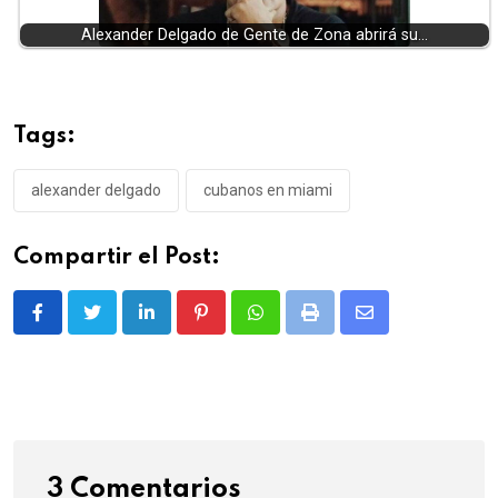
Alexander Delgado de Gente de Zona abrirá su…
Tags:
alexander delgado
cubanos en miami
Compartir el Post:
LinkedIn
Pinterest
Whatsapp
Print
Share
via
Email
3 Comentarios