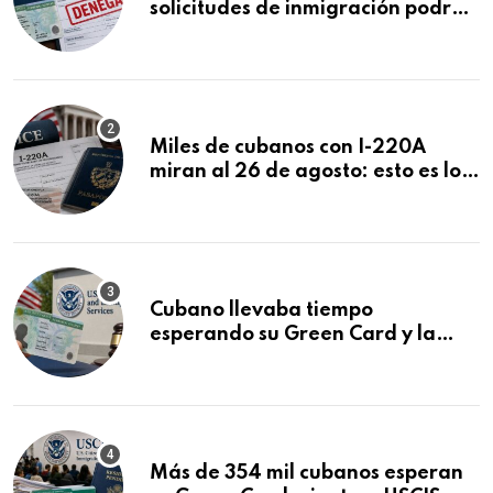
solicitudes de inmigración podrán
ser negadas sin previo aviso
Miles de cubanos con I-220A
miran al 26 de agosto: esto es lo
que podría decidirse en una
audiencia clave
Cubano llevaba tiempo
esperando su Green Card y la
obtuvo en 20 días tras Writ of
Mandamus
Más de 354 mil cubanos esperan