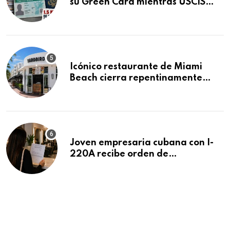
su Green Card mientras USCIS
acumula 1.5 millones de
residencias pendientes
Icónico restaurante de Miami
Beach cierra repentinamente
después de 15 años en South
Beach
Joven empresaria cubana con I-
220A recibe orden de
deportación: “Todavía no me
puedo creer esta noticia”