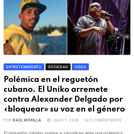
ENTRETENIMIENTO
SOCIEDAD
VIDEO
Polémica en el reguetón
cubano. El Uniko arremete
contra Alexander Delgado por
«bloquear» su voz en el género
POR
RAÚL MORILLA
JULIO 1, 2025
0
COMENTARIOS
El reguetón cubano vuelve a sacudirse ante una polémica