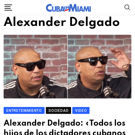
Skip
to
Alexander Delgado
content
ENTRETENIMIENTO
SOCIEDAD
VIDEO
Alexander Delgado: «Todos los
hijos de los dictadores cubanos