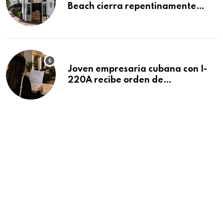
Beach cierra repentinamente
después de 15 años en South
Beach
Joven empresaria cubana con I-
220A recibe orden de
deportación: “Todavía no me
puedo creer esta noticia”