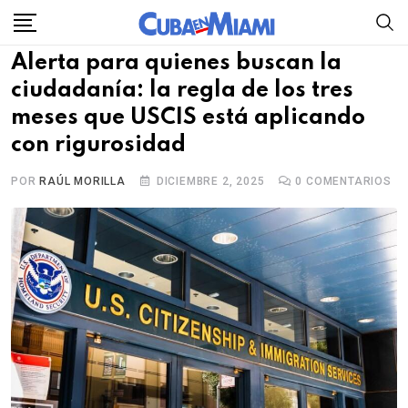
Skip
to
Alerta para quienes buscan la
content
ciudadanía: la regla de los tres
meses que USCIS está aplicando
con rigurosidad
POR
RAÚL MORILLA
DICIEMBRE 2, 2025
0
COMENTARIOS