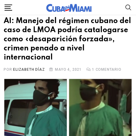
Skip
to
AI: Manejo del régimen cubano del
content
caso de LMOA podría catalogarse
como «desaparición forzada»,
crimen penado a nivel
internacional
POR
ELIZABETH DÍAZ
MAYO 4, 2021
1
COMENTARIO