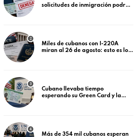
solicitudes de inmigración podrán
ser negadas sin previo aviso
Miles de cubanos con I-220A
miran al 26 de agosto: esto es lo
que podría decidirse en una
audiencia clave
Cubano llevaba tiempo
esperando su Green Card y la
obtuvo en 20 días tras Writ of
Mandamus
Más de 354 mil cubanos esperan