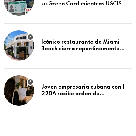
su Green Card mientras USCIS
acumula 1.5 millones de
residencias pendientes
Icónico restaurante de Miami
Beach cierra repentinamente
después de 15 años en South
Beach
Joven empresaria cubana con I-
220A recibe orden de
deportación: “Todavía no me
puedo creer esta noticia”