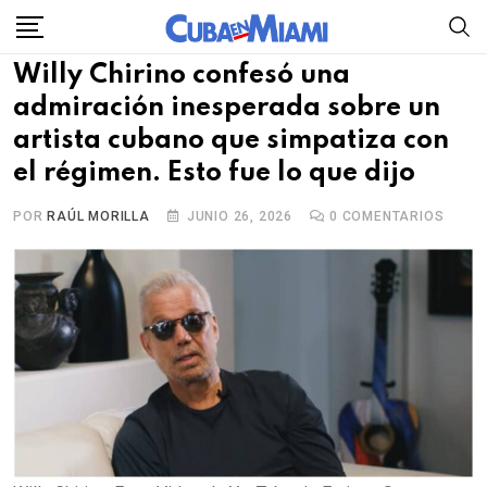
Skip
to
Willy Chirino confesó una
content
admiración inesperada sobre un
artista cubano que simpatiza con
el régimen. Esto fue lo que dijo
POR
RAÚL MORILLA
JUNIO 26, 2026
0
COMENTARIOS