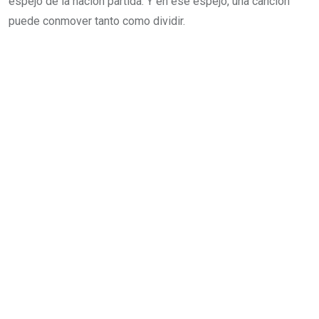
espejo de la nación partida. Y en ese espejo, una canción
puede conmover tanto como dividir.