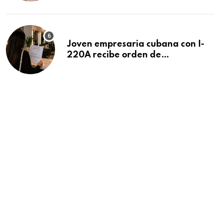
Beach
Joven empresaria cubana con I-
220A recibe orden de
deportación: “Todavía no me
puedo creer esta noticia”