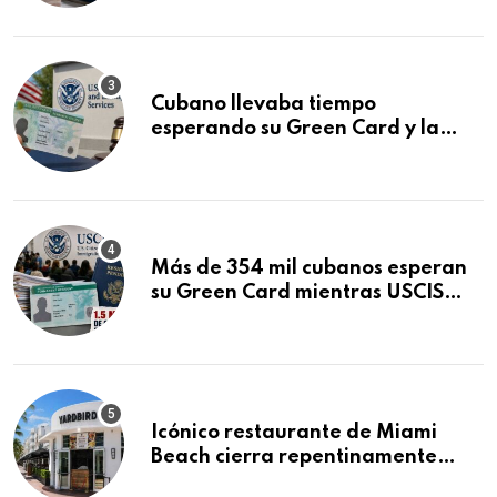
audiencia clave
Cubano llevaba tiempo
esperando su Green Card y la
obtuvo en 20 días tras Writ of
Mandamus
Más de 354 mil cubanos esperan
su Green Card mientras USCIS
acumula 1.5 millones de
residencias pendientes
Icónico restaurante de Miami
Beach cierra repentinamente
después de 15 años en South