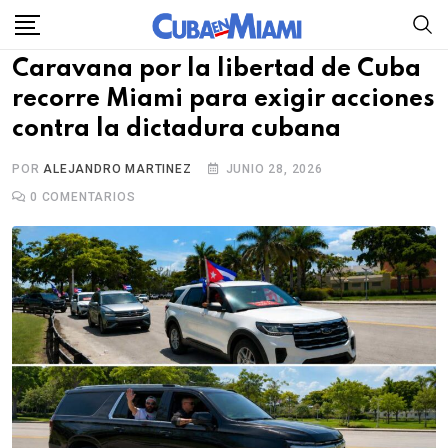
Skip
to
Caravana por la libertad de Cuba
content
recorre Miami para exigir acciones
contra la dictadura cubana
POR
ALEJANDRO MARTINEZ
JUNIO 28, 2026
0
COMENTARIOS