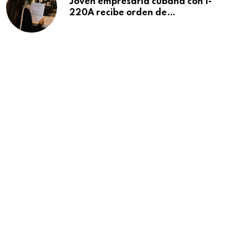
Joven empresaria cubana con I-
220A recibe orden de
deportación: “Todavía no me
puedo creer esta noticia”