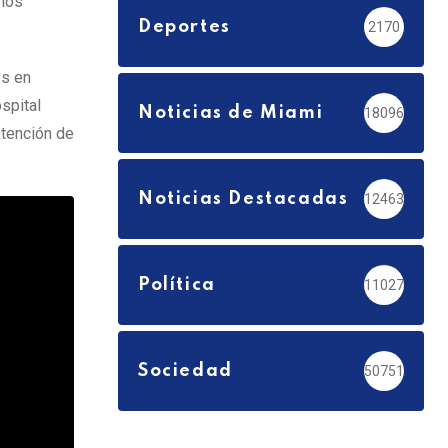
 los
Deportes
2170
os en
spital
Noticias de Miami
18096
atención de
Noticias Destacadas
12463
Política
11027
Sociedad
50751