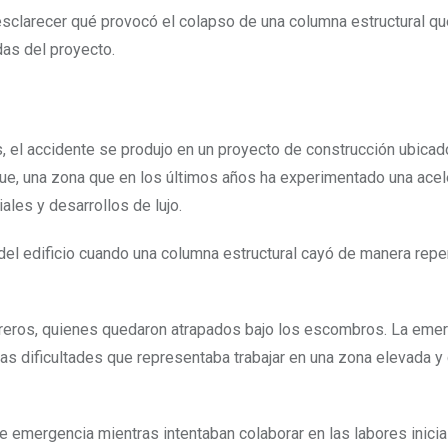
 esclarecer qué provocó el colapso de una columna estructural q
das del proyecto.
s, el accidente se produjo en un proyecto de construcción ubicad
nue, una zona que en los últimos años ha experimentado una ace
les y desarrollos de lujo.
del edificio cuando una columna estructural cayó de manera repe
reros, quienes quedaron atrapados bajo los escombros. La eme
as dificultades que representaba trabajar en una zona elevada y
de emergencia mientras intentaban colaborar en las labores inici