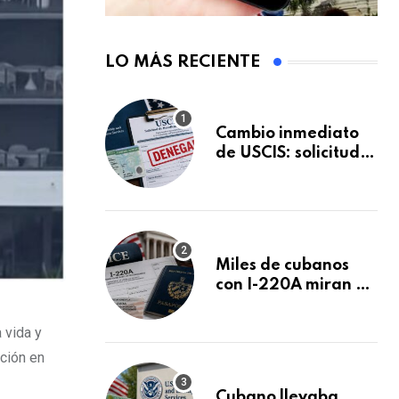
LO MÁS RECIENTE
Cambio inmediato
de USCIS: solicitudes
de inmigración
podrán ser negadas
sin previo aviso
Miles de cubanos
con I-220A miran al
26 de agosto: esto
es lo que podría
 vida y
decidirse en una
cción en
audiencia clave
Cubano llevaba