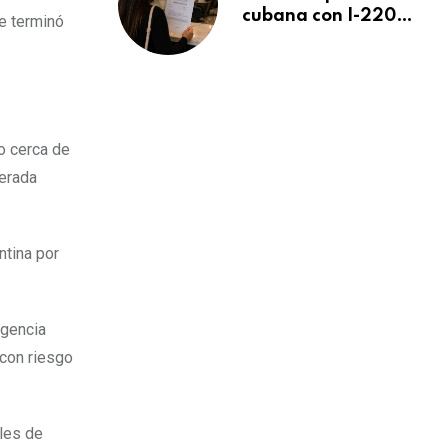
cubana con I-220A
ue terminó
recibe orden de
deportación:
“Todavía no me
puedo creer esta
noticia”
o cerca de
lerada
ntina por
rgencia
 con riesgo
ales de