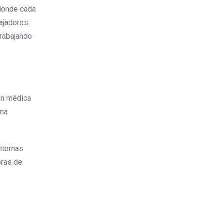
 donde cada
ajadores.
trabajando
ión médica
una
nternas
bras de