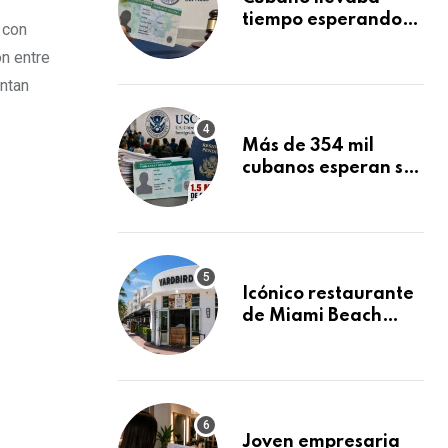
tiempo esperando
 con
su Green Card y la
n entre
obtuvo en 20 días
entan
tras Writ of
Mandamus
Más de 354 mil
cubanos esperan su
Green Card
mientras USCIS
acumula 1.5 millones
de residencias
pendientes
Icónico restaurante
de Miami Beach
cierra
repentinamente
después de 15 años
en South Beach
Joven empresaria