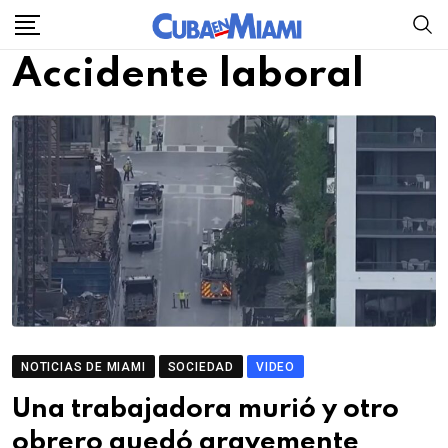
Skip
to
Accidente laboral
content
NOTICIAS DE MIAMI
SOCIEDAD
VIDEO
Una trabajadora murió y otro
obrero quedó gravemente