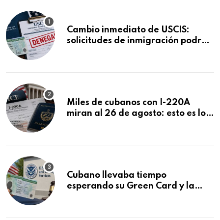
Cambio inmediato de USCIS:
solicitudes de inmigración podrán
ser negadas sin previo aviso
Miles de cubanos con I-220A
miran al 26 de agosto: esto es lo
que podría decidirse en una
audiencia clave
Cubano llevaba tiempo
esperando su Green Card y la
obtuvo en 20 días tras Writ of
Mandamus