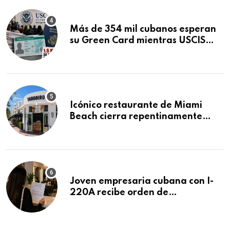
Más de 354 mil cubanos esperan
su Green Card mientras USCIS
acumula 1.5 millones de
residencias pendientes
Icónico restaurante de Miami
Beach cierra repentinamente
después de 15 años en South
Beach
Joven empresaria cubana con I-
220A recibe orden de
deportación: “Todavía no me
puedo creer esta noticia”