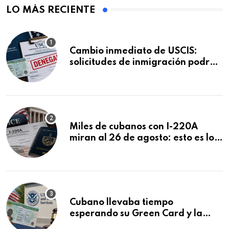
LO MÁS RECIENTE
Cambio inmediato de USCIS:
solicitudes de inmigración podrán
ser negadas sin previo aviso
Miles de cubanos con I-220A
miran al 26 de agosto: esto es lo
que podría decidirse en una
audiencia clave
Cubano llevaba tiempo
esperando su Green Card y la
obtuvo en 20 días tras Writ of