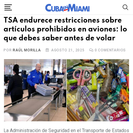
Skip
to
TSA endurece restricciones sobre
content
artículos prohibidos en aviones: lo
que debes saber antes de volar
POR
RAÚL MORILLA
AGOSTO 21, 2025
0
COMENTARIOS
La Administración de Seguridad en el Transporte de Estados