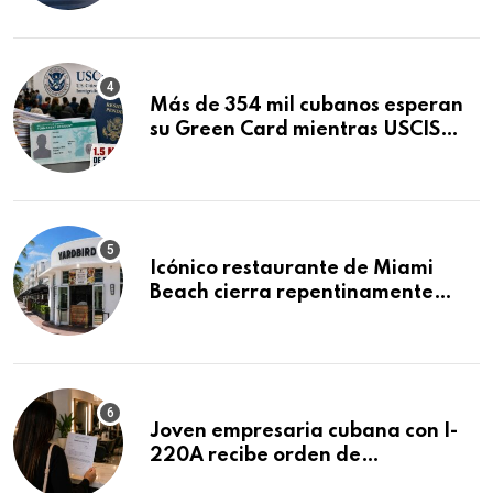
Mandamus
Más de 354 mil cubanos esperan
su Green Card mientras USCIS
acumula 1.5 millones de
residencias pendientes
Icónico restaurante de Miami
Beach cierra repentinamente
después de 15 años en South
Beach
Joven empresaria cubana con I-
220A recibe orden de
deportación: “Todavía no me