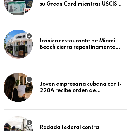
su Green Card mientras USCIS
acumula 1.5 millones de
residencias pendientes
Icónico restaurante de Miami
Beach cierra repentinamente
después de 15 años en South
Beach
Joven empresaria cubana con I-
220A recibe orden de
deportación: “Todavía no me
puedo creer esta noticia”
Redada federal contra