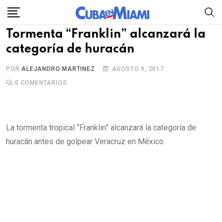
Skip
to
Tormenta “Franklin” alcanzará la
content
categoría de huracán
POR
ALEJANDRO MARTINEZ
AGOSTO 9, 2017
0
COMENTARIOS
La tormenta tropical “Franklin” alcanzará la categoría de
huracán antes de golpear Veracruz en México.