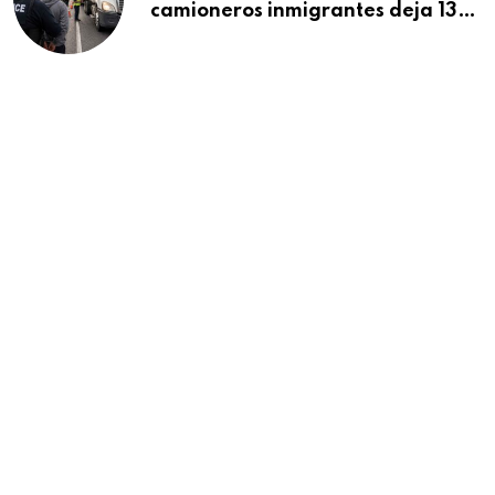
camioneros inmigrantes deja 137
detenidos: ICE intensifica
controles en carreteras de EE.UU.