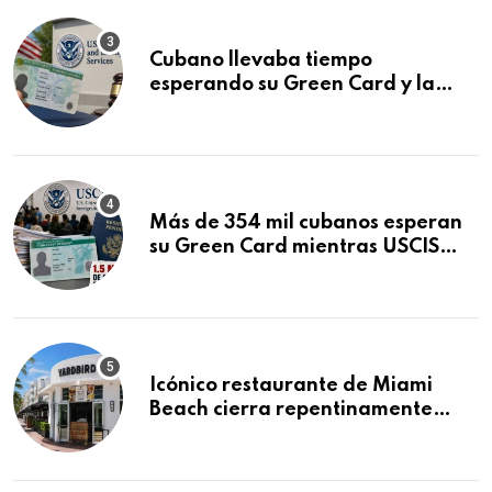
Cubano llevaba tiempo
esperando su Green Card y la
obtuvo en 20 días tras Writ of
Mandamus
Más de 354 mil cubanos esperan
su Green Card mientras USCIS
acumula 1.5 millones de
residencias pendientes
Icónico restaurante de Miami
Beach cierra repentinamente
después de 15 años en South
Beach