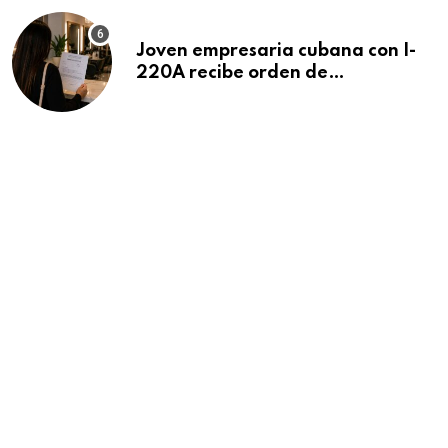
Joven empresaria cubana con I-
220A recibe orden de
deportación: “Todavía no me
puedo creer esta noticia”