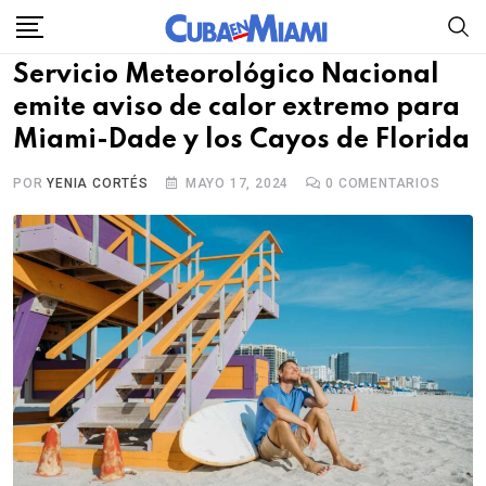
Skip
to
Servicio Meteorológico Nacional
content
emite aviso de calor extremo para
Miami-Dade y los Cayos de Florida
POR
YENIA CORTÉS
MAYO 17, 2024
0
COMENTARIOS