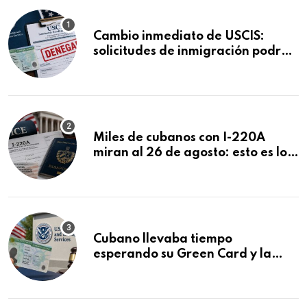
Cambio inmediato de USCIS:
solicitudes de inmigración podrán
ser negadas sin previo aviso
Miles de cubanos con I-220A
miran al 26 de agosto: esto es lo
que podría decidirse en una
audiencia clave
Cubano llevaba tiempo
esperando su Green Card y la
obtuvo en 20 días tras Writ of
Mandamus