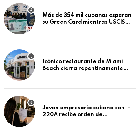
Más de 354 mil cubanos esperan
su Green Card mientras USCIS
acumula 1.5 millones de
residencias pendientes
Icónico restaurante de Miami
Beach cierra repentinamente
después de 15 años en South
Beach
Joven empresaria cubana con I-
220A recibe orden de
deportación: “Todavía no me
puedo creer esta noticia”