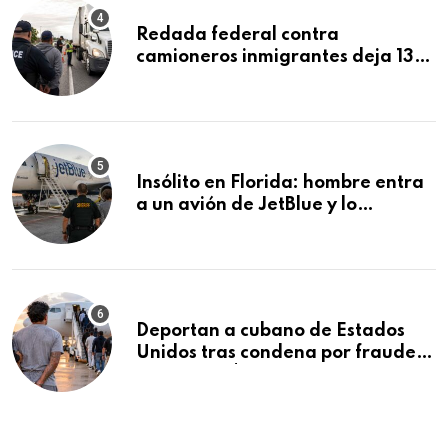
Redada federal contra
camioneros inmigrantes deja 137
detenidos: ICE intensifica
controles en carreteras de EE.UU.
Insólito en Florida: hombre entra
a un avión de JetBlue y lo
encuentran durmiendo dentro
Deportan a cubano de Estados
Unidos tras condena por fraude
de más de $340,000 y robo de
vehículos