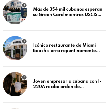
Más de 354 mil cubanos esperan
su Green Card mientras USCIS
acumula 1.5 millones de
residencias pendientes
Icónico restaurante de Miami
Beach cierra repentinamente
después de 15 años en South
Beach
Joven empresaria cubana con I-
220A recibe orden de
deportación: “Todavía no me
puedo creer esta noticia”