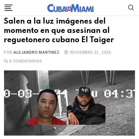
Skip
to
Salen a la luz imágenes del
content
momento en que asesinan al
reguetonero cubano El Taiger
POR
ALEJANDRO MARTINEZ
NOVIEMBRE 21, 2024
0
COMENTARIOS