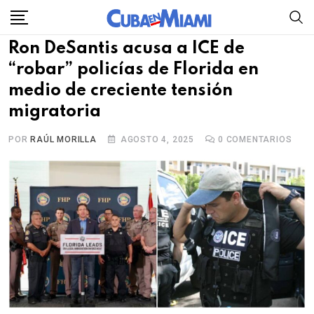
Skip
to
Ron DeSantis acusa a ICE de
content
“robar” policías de Florida en
medio de creciente tensión
migratoria
POR
RAÚL MORILLA
AGOSTO 4, 2025
0
COMENTARIOS