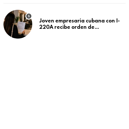
Joven empresaria cubana con I-
220A recibe orden de
deportación: “Todavía no me
puedo creer esta noticia”