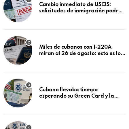
Cambio inmediato de USCIS:
solicitudes de inmigración podrán
ser negadas sin previo aviso
Miles de cubanos con I-220A
miran al 26 de agosto: esto es lo
que podría decidirse en una
audiencia clave
Cubano llevaba tiempo
esperando su Green Card y la
obtuvo en 20 días tras Writ of
Mandamus