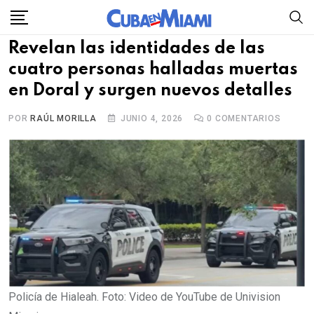
Skip
to
Revelan las identidades de las
content
cuatro personas halladas muertas
en Doral y surgen nuevos detalles
POR
RAÚL MORILLA
JUNIO 4, 2026
0
COMENTARIOS
Policía de Hialeah. Foto: Video de YouTube de Univision