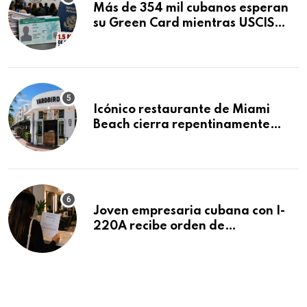
Más de 354 mil cubanos esperan
su Green Card mientras USCIS
acumula 1.5 millones de
residencias pendientes
Icónico restaurante de Miami
Beach cierra repentinamente
después de 15 años en South
Beach
Joven empresaria cubana con I-
220A recibe orden de
deportación: “Todavía no me
puedo creer esta noticia”