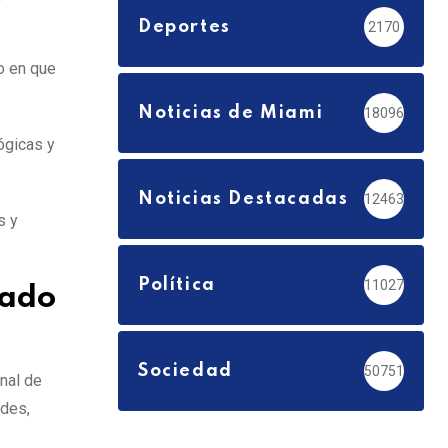
Deportes
2170
o en que
Noticias de Miami
18096
ógicas y
Noticias Destacadas
12463
s y
Política
11027
cado
Sociedad
50751
onal de
ades,