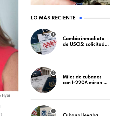
LO MÁS RECIENTE
Cambio inmediato
de USCIS: solicitudes
de inmigración
podrán ser negadas
sin previo aviso
Miles de cubanos
con I-220A miran al
26 de agosto: esto
es lo que podría
e Hyer
decidirse en una
audiencia clave
l
as
Cubano llevaba