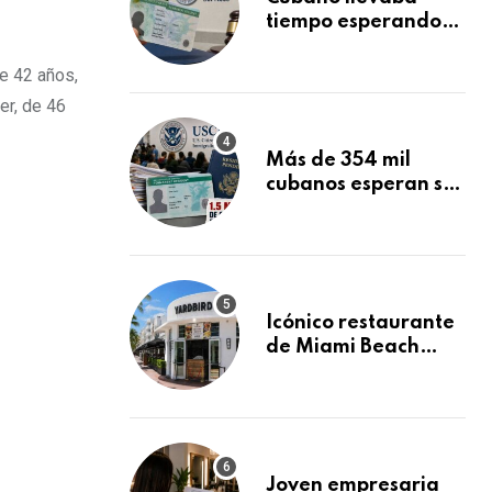
tiempo esperando
su Green Card y la
obtuvo en 20 días
de 42 años,
tras Writ of
er, de 46
Mandamus
Más de 354 mil
cubanos esperan su
Green Card
mientras USCIS
acumula 1.5 millones
de residencias
pendientes
Icónico restaurante
de Miami Beach
cierra
repentinamente
después de 15 años
en South Beach
Joven empresaria