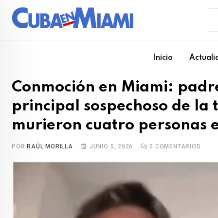
Skip
to
content
Inicio
Actuali
Conmoción en Miami: padre 
principal sospechoso de la 
murieron cuatro personas e
POR
RAÚL MORILLA
JUNIO 5, 2026
0
COMENTARIOS