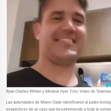
Ryan Charles Whiten y Melanie Hyer. Foto: Video de Telemu
Las autoridades de Miami-Dade identificaron al padre biológ
sospechoso de un caso que ha estremecido a toda la comunid