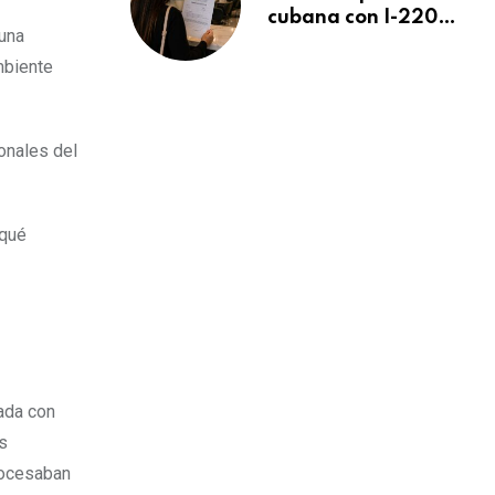
cubana con I-220A
 una
recibe orden de
mbiente
deportación:
“Todavía no me
puedo creer esta
noticia”
onales del
 qué
nada con
es
rocesaban