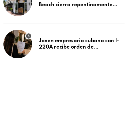
Beach cierra repentinamente
después de 15 años en South
Beach
Joven empresaria cubana con I-
220A recibe orden de
deportación: “Todavía no me
puedo creer esta noticia”