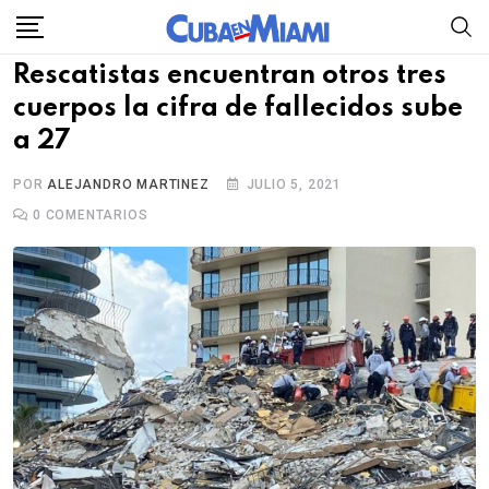
Skip
to
Rescatistas encuentran otros tres
content
cuerpos la cifra de fallecidos sube
a 27
POR
ALEJANDRO MARTINEZ
JULIO 5, 2021
0
COMENTARIOS