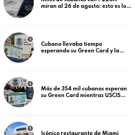
miran al 26 de agosto: esto es lo
que podría decidirse en una
audiencia clave
Cubano llevaba tiempo
esperando su Green Card y la
obtuvo en 20 días tras Writ of
Mandamus
Más de 354 mil cubanos esperan
su Green Card mientras USCIS
acumula 1.5 millones de
residencias pendientes
Icónico restaurante de Miami