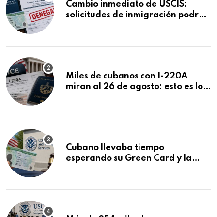
Cambio inmediato de USCIS:
solicitudes de inmigración podrán
ser negadas sin previo aviso
Miles de cubanos con I-220A
miran al 26 de agosto: esto es lo
que podría decidirse en una
audiencia clave
Cubano llevaba tiempo
esperando su Green Card y la
obtuvo en 20 días tras Writ of
Mandamus