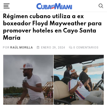
Skip
to
Régimen cubano utiliza a ex
content
boxeador Floyd Mayweather para
promover hoteles en Cayo Santa
María
POR
RAÚL MORILLA
ENERO 29, 2024
0
COMENTARIOS