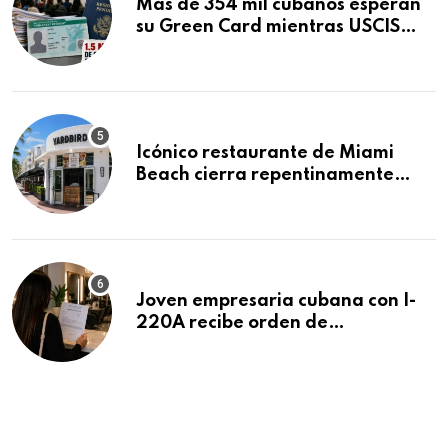
Más de 354 mil cubanos esperan
su Green Card mientras USCIS
acumula 1.5 millones de
residencias pendientes
Icónico restaurante de Miami
Beach cierra repentinamente
después de 15 años en South
Beach
Joven empresaria cubana con I-
220A recibe orden de
deportación: “Todavía no me
puedo creer esta noticia”