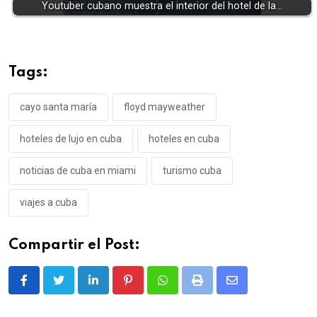
Youtuber cubano muestra el interior del hotel de la…
Tags:
cayo santa maría
floyd mayweather
hoteles de lujo en cuba
hoteles en cuba
noticias de cuba en miami
turismo cuba
viajes a cuba
Compartir el Post:
LinkedIn
Pinterest
Whatsapp
Print
Share
via