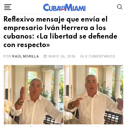
Skip
to
Reflexivo mensaje que envía el
content
empresario Iván Herrera a los
cubanos: «La libertad se defiende
con respecto»
POR
RAÚL MORILLA
MAYO 26, 2026
0
COMENTARIOS