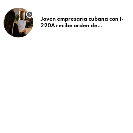
Joven empresaria cubana con I-
220A recibe orden de
deportación: “Todavía no me
puedo creer esta noticia”