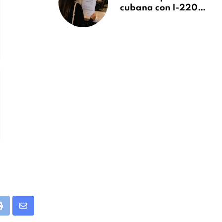
cubana con I-220A
recibe orden de
deportación:
“Todavía no me
puedo creer esta
noticia”
app
Print
Share