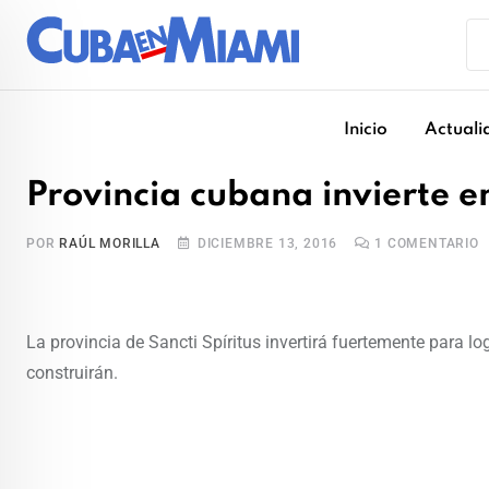
Skip
to
content
Inicio
Actuali
Provincia cubana invierte e
POR
RAÚL MORILLA
DICIEMBRE 13, 2016
1
COMENTARIO
La provincia de Sancti Spíritus invertirá fuertemente para l
construirán.