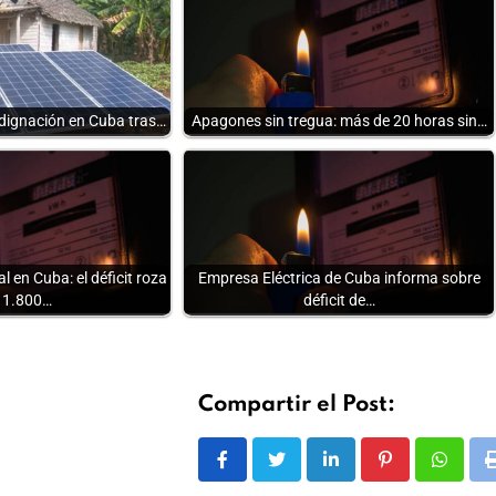
indignación en Cuba tras…
Apagones sin tregua: más de 20 horas sin…
en Cuba: el déficit roza
Empresa Eléctrica de Cuba informa sobre
s 1.800…
déficit de…
Compartir el Post:
LinkedIn
Pinterest
Whats