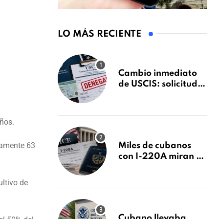
LO MÁS RECIENTE
Cambio inmediato
de USCIS: solicitudes
de inmigración
podrán ser negadas
sin previo aviso
años.
damente 63
Miles de cubanos
con I-220A miran al
26 de agosto: esto es
lo que podría
ltivo de
decidirse en una
audiencia clave
Cubano llevaba