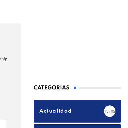
via
Email
eply
CATEGORÍAS
Actualidad
13182