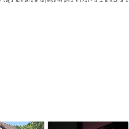
Díaz Vega planteó que se prevé empezar en 2017 la construcción d