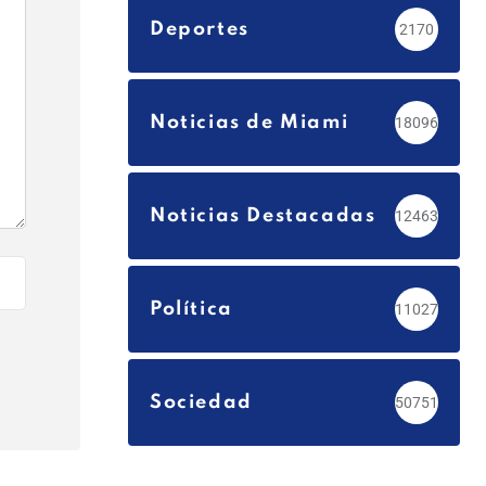
Deportes
2170
Noticias de Miami
18096
Noticias Destacadas
12463
Política
11027
Sociedad
50751