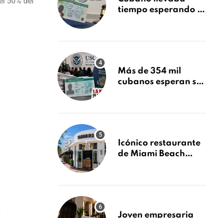
el 50% del
tiempo esperando su
Green Card y la
obtuvo en 20 días
tras Writ of
Mandamus
Más de 354 mil
cubanos esperan su
Green Card mientras
USCIS acumula 1.5
millones de
residencias
pendientes
Icónico restaurante
de Miami Beach
cierra
repentinamente
después de 15 años
en South Beach
Joven empresaria