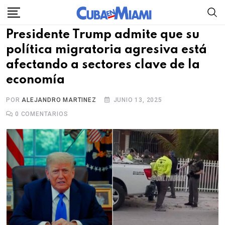
Skip
to
Presidente Trump admite que su
content
política migratoria agresiva está
afectando a sectores clave de la
economía
POR
ALEJANDRO MARTINEZ
JUNIO 13, 2025
0
COMENTARIOS