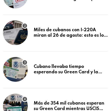
ser negadas sin previo aviso
Miles de cubanos con I-220A
miran al 26 de agosto: esto es lo
que podría decidirse en una
audiencia clave
Cubano llevaba tiempo
esperando su Green Card y la
obtuvo en 20 días tras Writ of
Mandamus
Más de 354 mil cubanos esperan
su Green Card mientras USCIS