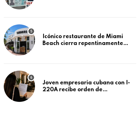
acumula 1.5 millones de
residencias pendientes
Icónico restaurante de Miami
Beach cierra repentinamente
después de 15 años en South
Beach
Joven empresaria cubana con I-
220A recibe orden de
deportación: “Todavía no me
puedo creer esta noticia”