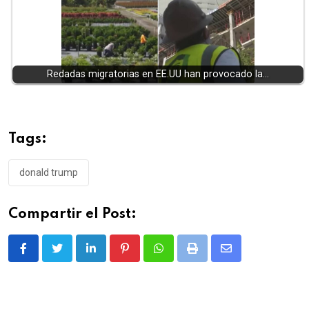
Redadas migratorias en EE.UU han provocado la…
Tags:
donald trump
Compartir el Post:
LinkedIn
Pinterest
Whatsapp
Print
Share
via
Email