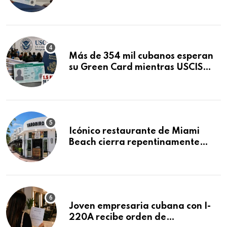
obtuvo en 20 días tras Writ of
Mandamus
Más de 354 mil cubanos esperan
su Green Card mientras USCIS
acumula 1.5 millones de
residencias pendientes
Icónico restaurante de Miami
Beach cierra repentinamente
después de 15 años en South
Beach
Joven empresaria cubana con I-
220A recibe orden de