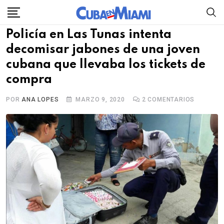
Skip
to
Policía en Las Tunas intenta
content
decomisar jabones de una joven
cubana que llevaba los tickets de
compra
POR
ANA LOPES
MARZO 9, 2020
2
COMENTARIOS