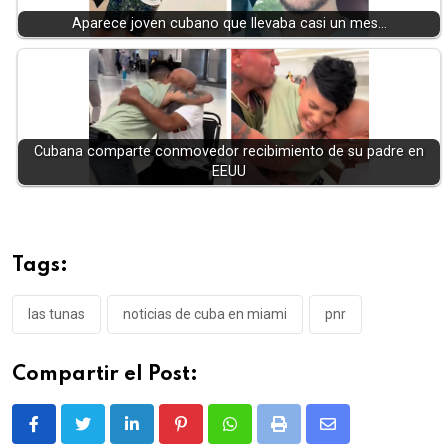
Aparece joven cubano que llevaba casi un mes…
Cubana comparte conmovedor recibimiento de su padre en
EEUU
Tags:
las tunas
noticias de cuba en miami
pnr
Compartir el Post:
LinkedIn
Pinterest
Whatsapp
Print
Share