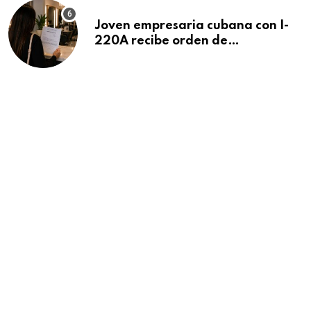
Joven empresaria cubana con I-
220A recibe orden de
deportación: “Todavía no me
puedo creer esta noticia”