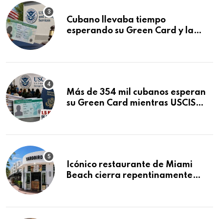
Cubano llevaba tiempo
esperando su Green Card y la
obtuvo en 20 días tras Writ of
Mandamus
Más de 354 mil cubanos esperan
su Green Card mientras USCIS
acumula 1.5 millones de
residencias pendientes
Icónico restaurante de Miami
Beach cierra repentinamente
después de 15 años en South
Beach