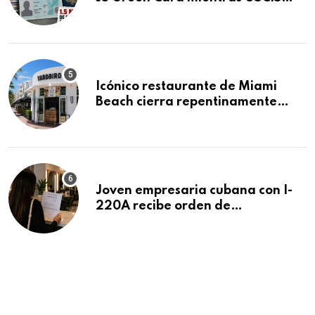
acumula 1.5 millones de
residencias pendientes
Icónico restaurante de Miami
Beach cierra repentinamente
después de 15 años en South
Beach
Joven empresaria cubana con I-
220A recibe orden de
deportación: “Todavía no me
puedo creer esta noticia”