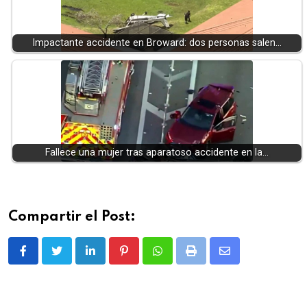
Impactante accidente en Broward: dos personas salen…
Fallece una mujer tras aparatoso accidente en la…
Compartir el Post:
LinkedIn
Pinterest
Whatsapp
Print
Share
via
Email