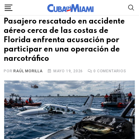
Skip
to
Pasajero rescatado en accidente
content
aéreo cerca de las costas de
Florida enfrenta acusación por
participar en una operación de
narcotráfico
POR
RAÚL MORILLA
MAYO 19, 2026
0
COMENTARIOS