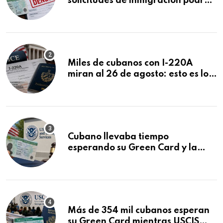
solicitudes de inmigración podrán
ser negadas sin previo aviso
Miles de cubanos con I-220A
miran al 26 de agosto: esto es lo
que podría decidirse en una
audiencia clave
Cubano llevaba tiempo
esperando su Green Card y la
obtuvo en 20 días tras Writ of
Mandamus
Más de 354 mil cubanos esperan
su Green Card mientras USCIS