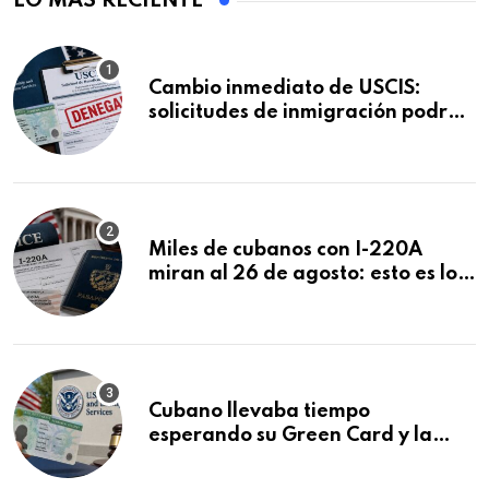
LO MÁS RECIENTE
Cambio inmediato de USCIS:
solicitudes de inmigración podrán
ser negadas sin previo aviso
Miles de cubanos con I-220A
miran al 26 de agosto: esto es lo
que podría decidirse en una
audiencia clave
Cubano llevaba tiempo
esperando su Green Card y la
obtuvo en 20 días tras Writ of
Mandamus