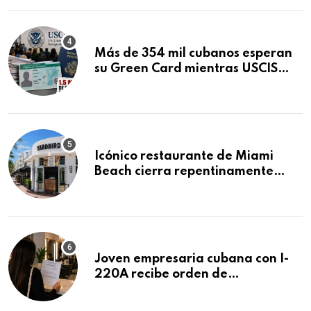
Más de 354 mil cubanos esperan
su Green Card mientras USCIS
acumula 1.5 millones de
residencias pendientes
Icónico restaurante de Miami
Beach cierra repentinamente
después de 15 años en South
Beach
Joven empresaria cubana con I-
220A recibe orden de
deportación: “Todavía no me
puedo creer esta noticia”