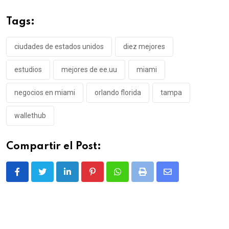
Tags:
ciudades de estados unidos
diez mejores
estudios
mejores de ee.uu
miami
negocios en miami
orlando florida
tampa
wallethub
Compartir el Post:
LinkedIn
Pinterest
Whatsapp
Print
Share
via
Email