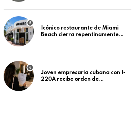
residencias pendientes
Icónico restaurante de Miami
Beach cierra repentinamente
después de 15 años en South
Beach
Joven empresaria cubana con I-
220A recibe orden de
deportación: “Todavía no me
puedo creer esta noticia”