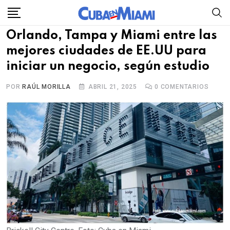
Skip
to
Orlando, Tampa y Miami entre las
content
mejores ciudades de EE.UU para
iniciar un negocio, según estudio
POR
RAÚL MORILLA
ABRIL 21, 2025
0
COMENTARIOS