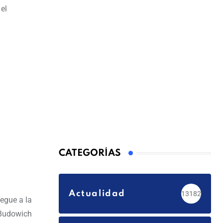
el
CATEGORÍAS
Actualidad
13182
egue a la
 Budowich