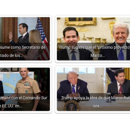
sume como Secretario de
Trump sugiere que el “próximo proyecto
tado de los…
Marco…
 reúne con el Comando Sur
Trump apoya la idea de que Marco Ru
e EE.UU. en…
sea…