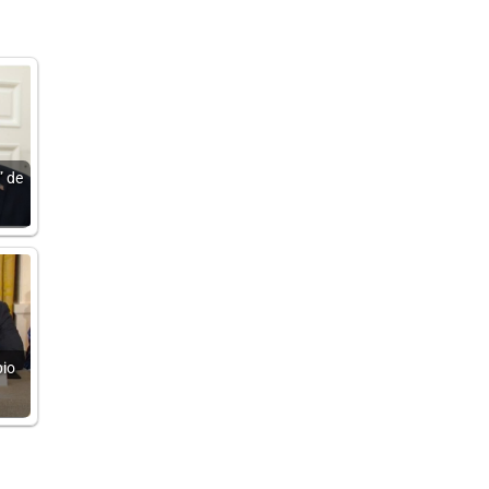
” de
bio