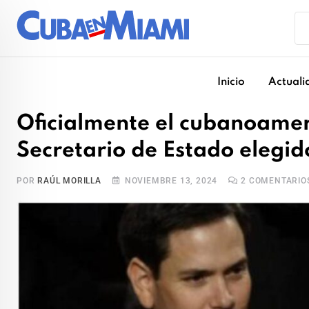
Skip
to
content
Inicio
Actuali
Oficialmente el cubanoamer
Secretario de Estado elegi
POR
RAÚL MORILLA
NOVIEMBRE 13, 2024
2
COMENTARIO