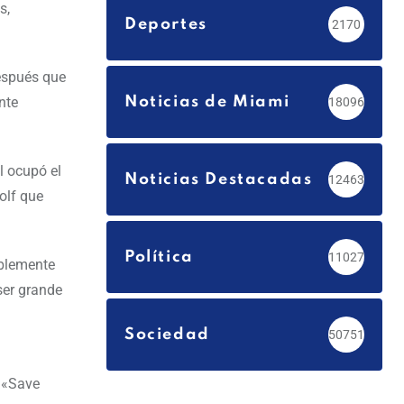
s,
Deportes
2170
después que
nte
Noticias de Miami
18096
l ocupó el
Noticias Destacadas
12463
olf que
Política
11027
ablemente
ser grande
Sociedad
50751
a «Save