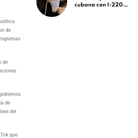
cubana con I-220A
recibe orden de
deportación:
olítica
“Todavía no me
or de
puedo creer esta
 programas
noticia”
s de
maciones
 gobiernos
ta de
íses del
kTok que