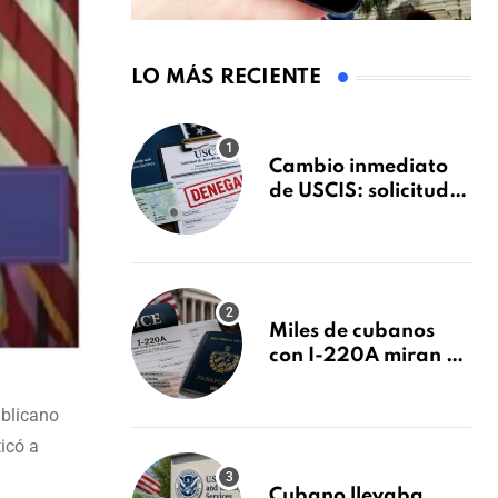
LO MÁS RECIENTE
Cambio inmediato
de USCIS: solicitudes
de inmigración
podrán ser negadas
sin previo aviso
Miles de cubanos
con I-220A miran al
26 de agosto: esto es
lo que podría
ublicano
decidirse en una
icó a
audiencia clave
Cubano llevaba