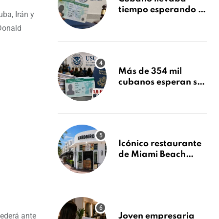
tiempo esperando su
ba, Irán y
Green Card y la
 Donald
obtuvo en 20 días
tras Writ of
Mandamus
Más de 354 mil
cubanos esperan su
Green Card mientras
USCIS acumula 1.5
millones de
residencias
pendientes
Icónico restaurante
de Miami Beach
cierra
repentinamente
después de 15 años
en South Beach
cederá ante
Joven empresaria