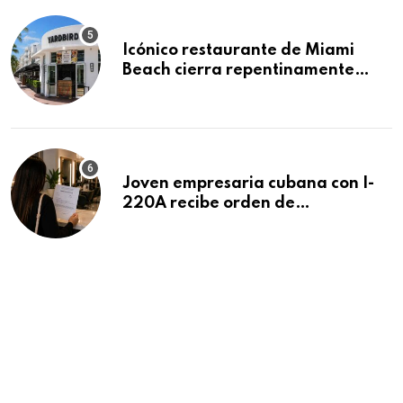
Icónico restaurante de Miami
Beach cierra repentinamente
después de 15 años en South
Beach
Joven empresaria cubana con I-
220A recibe orden de
deportación: “Todavía no me
puedo creer esta noticia”