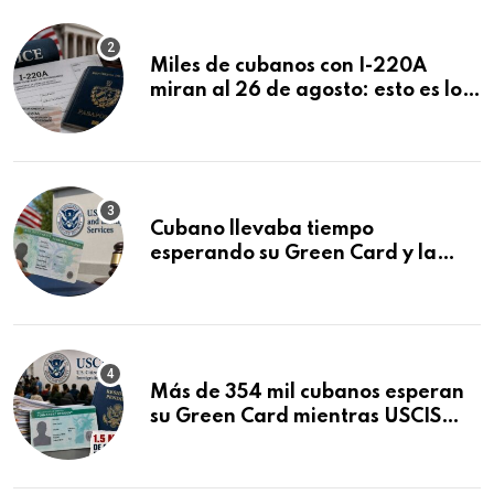
Miles de cubanos con I-220A
miran al 26 de agosto: esto es lo
que podría decidirse en una
audiencia clave
Cubano llevaba tiempo
esperando su Green Card y la
obtuvo en 20 días tras Writ of
Mandamus
Más de 354 mil cubanos esperan
su Green Card mientras USCIS
acumula 1.5 millones de
residencias pendientes