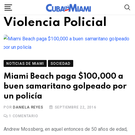
Skip
to
Violencia Policial
content
NOTICIAS DE MIAMI
SOCIEDAD
Miami Beach paga $100,000 a
buen samaritano golpeado por
un policía
POR
DANIELA REYES
SEPTIEMBRE 22, 2016
1
COMENTARIO
Andrew Mossberg, en aquel entonces de 50 años de edad,