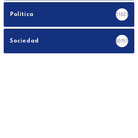
Política
11027
Sociedad
50751