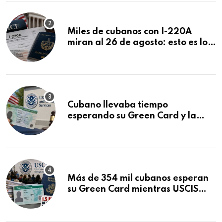
Miles de cubanos con I-220A
miran al 26 de agosto: esto es lo
que podría decidirse en una
audiencia clave
Cubano llevaba tiempo
esperando su Green Card y la
obtuvo en 20 días tras Writ of
Mandamus
Más de 354 mil cubanos esperan
su Green Card mientras USCIS
acumula 1.5 millones de
residencias pendientes