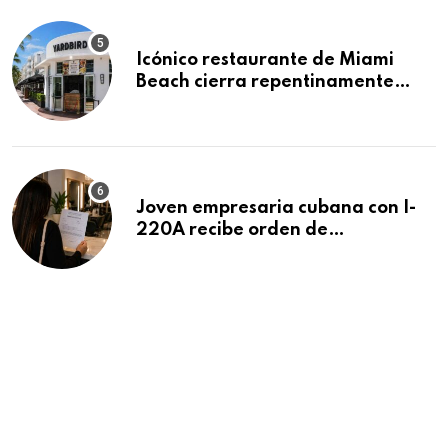
Icónico restaurante de Miami
Beach cierra repentinamente
después de 15 años en South
Beach
Joven empresaria cubana con I-
220A recibe orden de
deportación: “Todavía no me
puedo creer esta noticia”