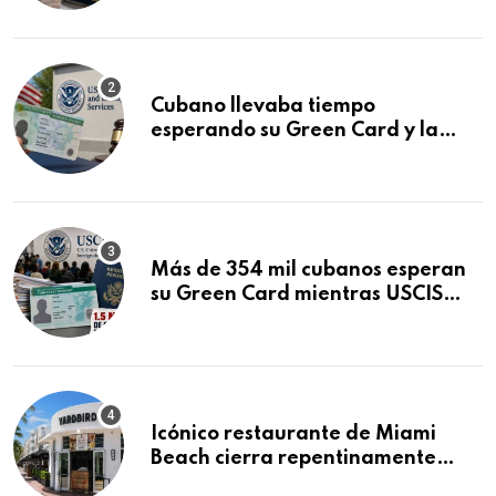
audiencia clave
Cubano llevaba tiempo
esperando su Green Card y la
obtuvo en 20 días tras Writ of
Mandamus
Más de 354 mil cubanos esperan
su Green Card mientras USCIS
acumula 1.5 millones de
residencias pendientes
Icónico restaurante de Miami
Beach cierra repentinamente
después de 15 años en South