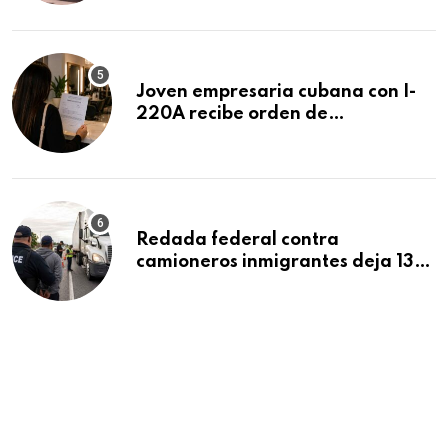
Beach
Joven empresaria cubana con I-
220A recibe orden de
deportación: “Todavía no me
puedo creer esta noticia”
Redada federal contra
camioneros inmigrantes deja 137
detenidos: ICE intensifica
controles en carreteras de EE.UU.