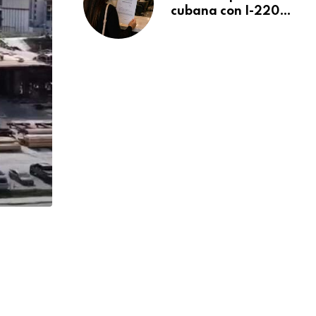
cubana con I-220A
recibe orden de
deportación:
“Todavía no me
puedo creer esta
noticia”