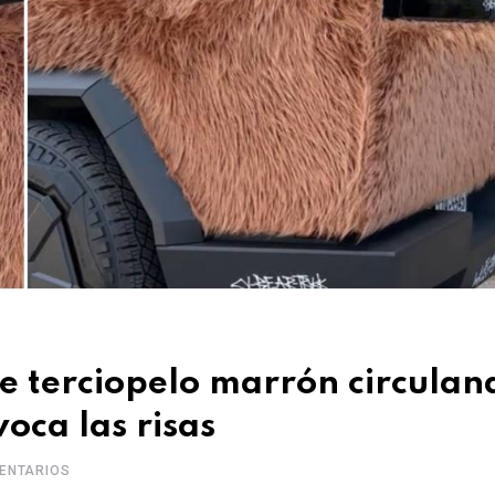
de terciopelo marrón circulan
oca las risas
ENTARIOS