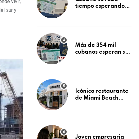
nde vivir,
tiempo esperando
el sur y
su Green Card y la
obtuvo en 20 días
tras Writ of
Mandamus
Más de 354 mil
cubanos esperan su
Green Card
mientras USCIS
acumula 1.5 millones
de residencias
pendientes
Icónico restaurante
de Miami Beach
cierra
repentinamente
después de 15 años
en South Beach
Joven empresaria