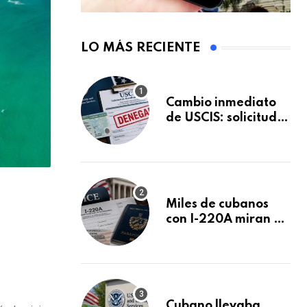
LO MÁS RECIENTE
Cambio inmediato
de USCIS: solicitudes
de inmigración
podrán ser negadas
sin previo aviso
Miles de cubanos
con I-220A miran al
n
26 de agosto: esto
es lo que podría
decidirse en una
audiencia clave
Cubano llevaba