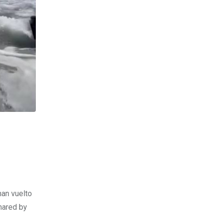
han vuelto
hared by