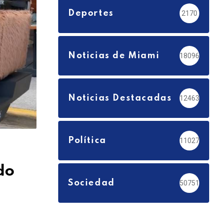
Deportes
2170
Noticias de Miami
18096
Noticias Destacadas
12463
Política
11027
do
Sociedad
50751