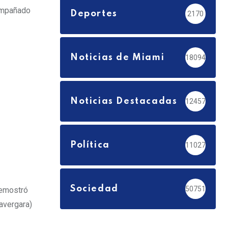
compañado
Deportes
2170
Noticias de Miami
18094
Noticias Destacadas
12457
Política
11027
Sociedad
50751
demostró
iavergara)