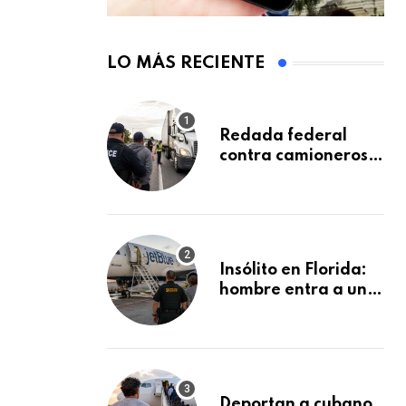
LO MÁS RECIENTE
Redada federal
contra camioneros
inmigrantes deja
137 detenidos: ICE
intensifica controles
en carreteras de
EE.UU.
Insólito en Florida:
hombre entra a un
avión de JetBlue y lo
encuentran
durmiendo dentro
Deportan a cubano