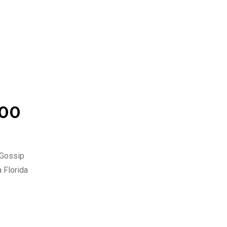
000
 Gossip
 Florida