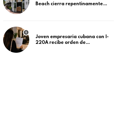
Beach cierra repentinamente
después de 15 años en South
Beach
Joven empresaria cubana con I-
220A recibe orden de
deportación: “Todavía no me
puedo creer esta noticia”