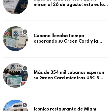
miran al 26 de agosto: esto es lo
que podría decidirse en una
audiencia clave
Cubano llevaba tiempo
esperando su Green Card y la
obtuvo en 20 días tras Writ of
Mandamus
Más de 354 mil cubanos esperan
su Green Card mientras USCIS
acumula 1.5 millones de
residencias pendientes
Icónico restaurante de Miami