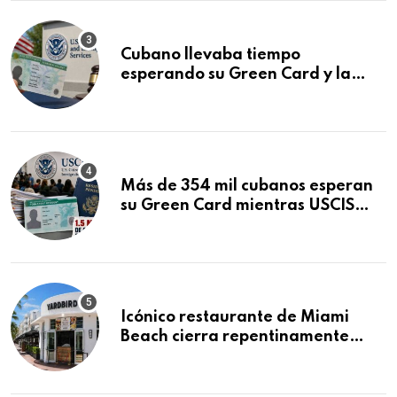
Cubano llevaba tiempo
esperando su Green Card y la
obtuvo en 20 días tras Writ of
Mandamus
Más de 354 mil cubanos esperan
su Green Card mientras USCIS
acumula 1.5 millones de
residencias pendientes
Icónico restaurante de Miami
Beach cierra repentinamente
después de 15 años en South
Beach