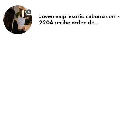
Joven empresaria cubana con I-
220A recibe orden de
deportación: “Todavía no me
puedo creer esta noticia”