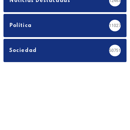
Noticias Destacadas
12463
Política
11027
Sociedad
50751