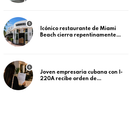
residencias pendientes
Icónico restaurante de Miami
Beach cierra repentinamente
después de 15 años en South
Beach
Joven empresaria cubana con I-
220A recibe orden de
deportación: “Todavía no me
puedo creer esta noticia”